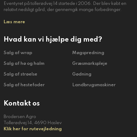
Eventyret på tollerødvej 14 startede i 2006. Der blev købt en
relativt nedsligt gård, der gennemgik mange forbedringer.
Læs mere
Hvad kan vi hjælpe dig med?
Salg af wrap
​Møgspredning
Salg af hø og halm
​Græsmarkspleje
​Salg af strøelse
​Gødning
​Salg af hestefoder
​Landbrugsmaskiner
Kontakt os
Brodersen Agro
​​Tollerødvej 14, 4690 Haslev
Klik her for rutevejledning