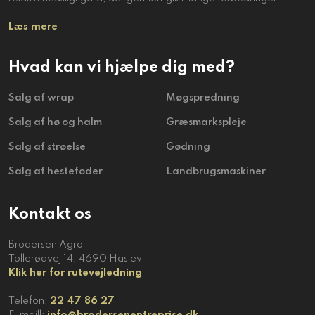
Læs mere
Hvad kan vi hjælpe dig med?
Salg af wrap
​Møgspredning
Salg af hø og halm
​Græsmarkspleje
​Salg af strøelse
​Gødning
​Salg af hestefoder
​Landbrugsmaskiner
Kontakt os
Brodersen Agro
​​Tollerødvej 14, 4690 Haslev
Klik her for rutevejledning
Telefon:
22 47 86 27
E-maill:
info@brodersenentreprise.dk