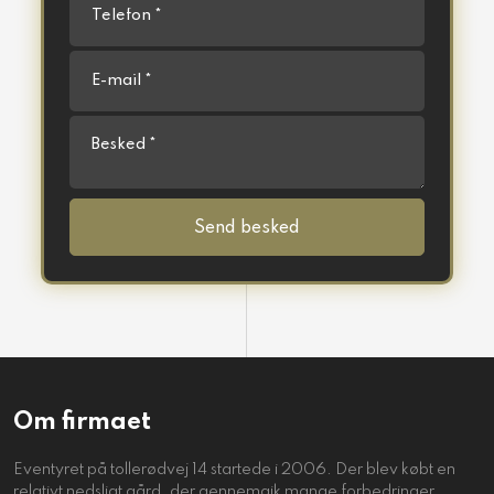
Om firmaet
Eventyret på tollerødvej 14 startede i 2006. Der blev købt en
relativt nedsligt gård, der gennemgik mange forbedringer.